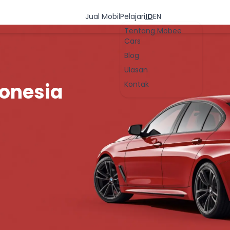
Jual Mobil
Pelajari
ID
EN
Tentang Mobee
Cars
Blog
Ulasan
sia
Kontak
OK