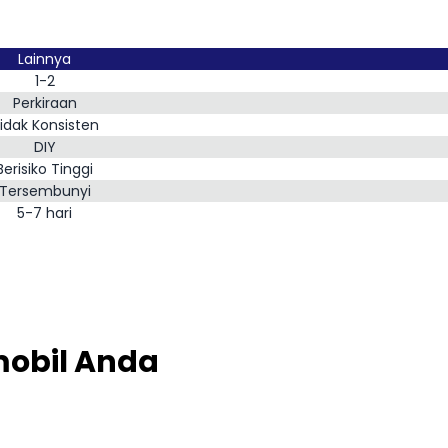
Lainnya
1-2
Perkiraan
idak Konsisten
DIY
Berisiko Tinggi
Tersembunyi
5-7 hari
obil Anda