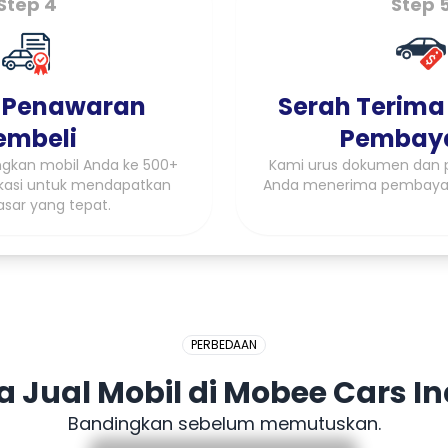
Step 4
Step 
 Penawaran
Serah Terima
embeli
Pembay
kan mobil Anda ke 500+
Kami urus dokumen dan p
fikasi untuk mendapatkan
Anda menerima pembaya
asar yang tepat.
PERBEDAAN
Jual Mobil di Mobee Cars I
Bandingkan sebelum memutuskan.