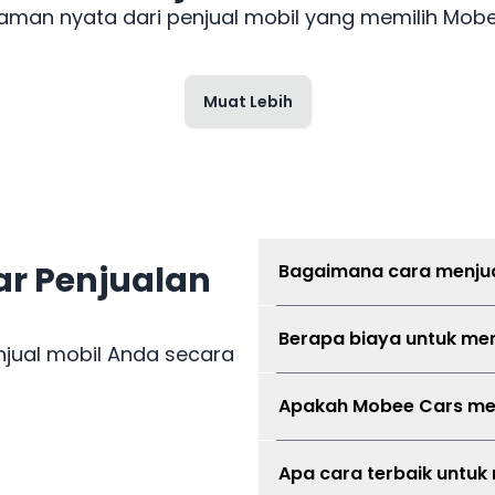
aman nyata dari penjual mobil yang memilih Mobe
Muat Lebih
r Penjualan
Bagaimana cara menjua
Kirim detail mobil Anda, da
Berapa biaya untuk men
akan mencocokkan mobil An
njual mobil Anda secara
tergantung lokasi, dokumen,
Tidak ada biaya penjual untu
Apakah Mobee Cars me
Tidak. Mobee Cars tidak me
Apa cara terbaik untuk