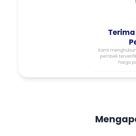
Terima
P
Kami menghubung
pembeli terveri
harga p
Mengapa 