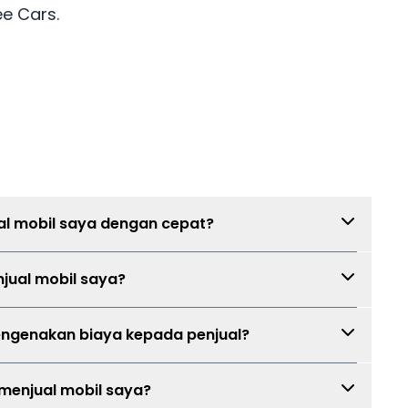
e Cars.
l mobil saya dengan cepat?
patkan estimasi harga, lakukan inspeksi, dan Mobee Cars
jual mobil saya?
da dengan dealer yang berminat. Waktu proses
 kondisi mobil, dan permintaan pembeli.
k pemilik mobil. Inspeksi Mobee Cars gratis.
ngenakan biaya kepada penjual?
ngenakan biaya penjual kepada pemilik mobil.
 menjual mobil saya?