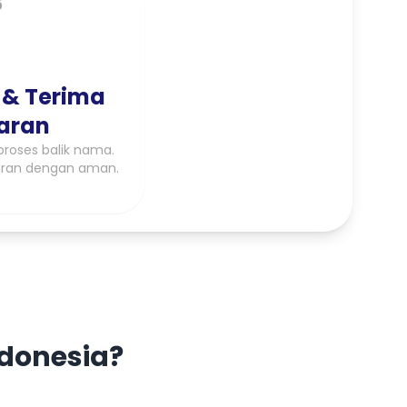
5
 & Terima
aran
roses balik nama.
ran dengan aman.
ndonesia?