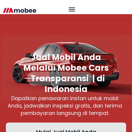
Jual Mobil Anda
Melalui Mobee Cars
Transpar
|
di Indonesia
Dapatkan penawaran instan untuk mobil
Anda, jadwalkan inspeksi gratis, dan terima
pembayaran langsung di tempat.
Mulai Jual Mobil Anda